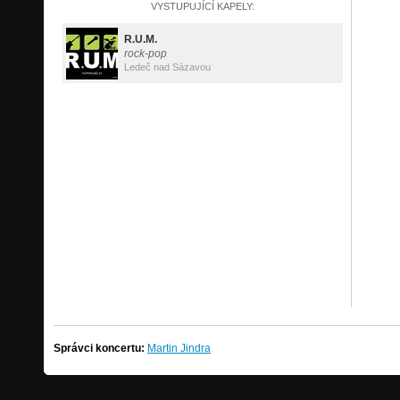
VYSTUPUJÍCÍ KAPELY:
R.U.M.
rock-pop
Ledeč nad Sázavou
Správci koncertu:
Martin Jindra