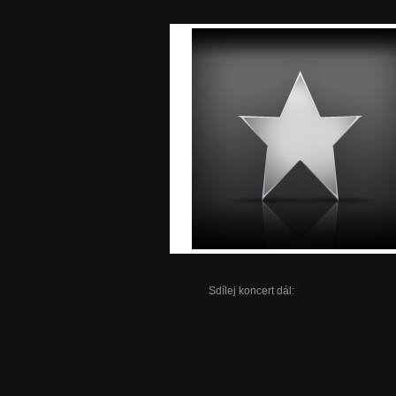
Sdílej koncert dál: