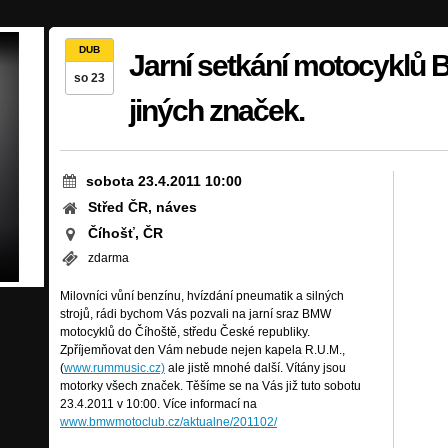
DUB
Jarní setkání motocyklů
so 23
jiných značek.
sobota 23.4.2011 10:00
Střed ČR, náves
Číhošť, ČR
zdarma
Milovníci vůní benzínu, hvízdání pneumatik a silných
strojů, rádi bychom Vás pozvali na jarní sraz BMW
motocyklů do Číhoště, středu České republiky.
Zpříjemňovat den Vám nebude nejen kapela R.U.M.,
(
www.rummusic.cz)
ale jistě mnohé další. Vítány jsou
motorky všech značek. Těšíme se na Vás již tuto sobotu
23.4.2011 v 10:00. Více informací na
www.bmwmotoclub.cz/aktualne/201102/