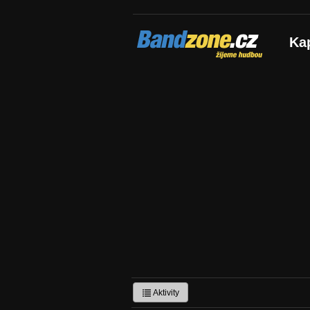
Bandzone.cz
Ka
žijeme hudbou
Aktivity