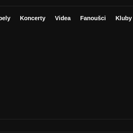
pely
Koncerty
Videa
Fanoušci
Kluby