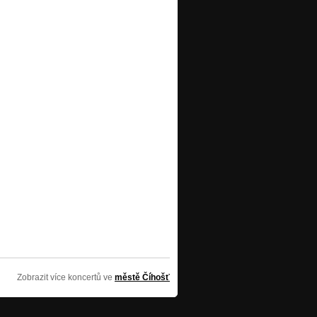
Zobrazit více koncertů ve
městě Číhošť