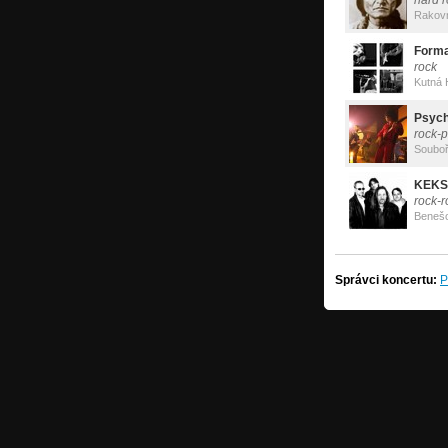
hard r
Rakov
Form
rock
Kutná 
Psych
rock-
Soubo
KEKS
rock-r
Beneš
Správci koncertu:
P