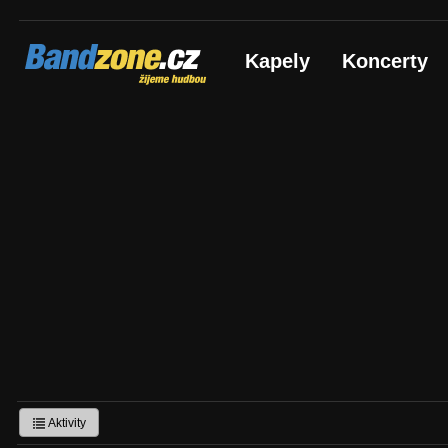
Bandzone.cz
Kapely
Koncerty
žijeme hudbou
Aktivity