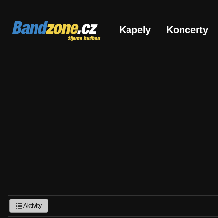
Bandzone.cz
Kapely
Koncerty
žijeme hudbou
Aktivity