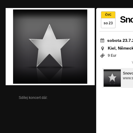
ČVC
Sn
so 23
sobota 23.7.
Kiel, Němec
9 Eur
Snov
www.s
Sdílej koncert dál: