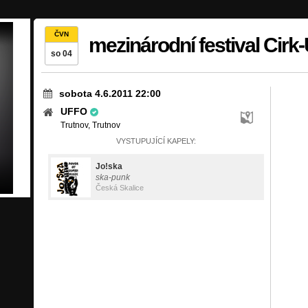
ČVN
mezinárodní festival Cirk
so 04
sobota 4.6.2011 22:00
UFFO
Trutnov, Trutnov
VYSTUPUJÍCÍ KAPELY:
Jo!ska
ska-punk
Česká Skalice