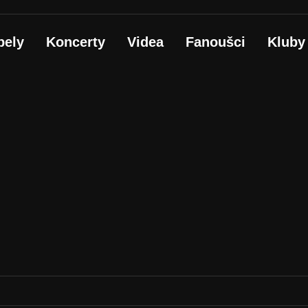
pely
Koncerty
Videa
Fanoušci
Kluby