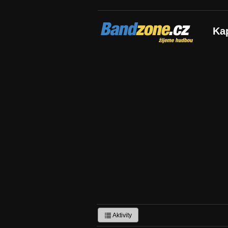
Bandzone.cz
Ka
žijeme hudbou
Aktivity