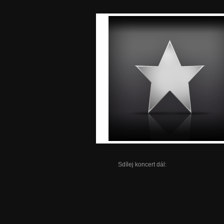
Sdílej koncert dál: