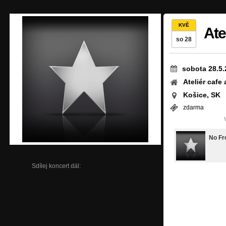
KVĚ
Ate
so 28
sobota 28.5.
Ateliér cafe 
Košice, SK
zdarma
No Fr
Sdílej koncert dál: