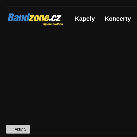
Bandzone.cz
Kapely
Koncerty
žijeme hudbou
Aktivity