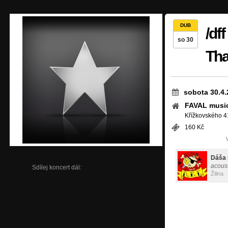
DUB
/df
so 30
Tha
sobota 30.4.
FAVAL music
Křížkovského 41
160 Kč
Dáša 
acous
Sdílej koncert dál:
Žilina