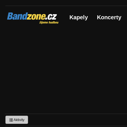
Bandzone.cz
Kapely
Koncerty
žijeme hudbou
Aktivity