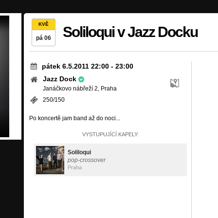
KVĚ
Soliloqui v Jazz Docku
pá 06
pátek 6.5.2011 22:00
-
23:00
Jazz Dock
Janáčkovo nábřeží 2, Praha
250/150
Po koncertě jam band až do noci...
VYSTUPUJÍCÍ KAPELY:
Soliloqui
pop-crossover
Praha