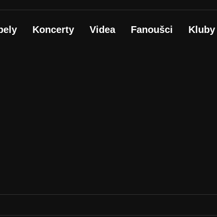
pely
Koncerty
Videa
Fanoušci
Kluby