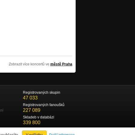
Zobrazit více koncertů ve
městě Praha
Registrovaných skupin
47 033
Registrovaných fanoušků
227 089
ní
Skladeb v databázi
339 800
souhlasíte.
V pořádku
Další informace