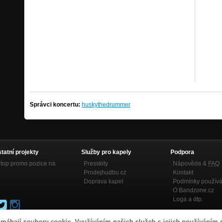
Správci koncertu:
huskythedrummer
statní projekty
Služby pro kapely
Podpora
top promo pozice na
Presskity
Nápověda &
FAQ
Prodejhudbu.cz
Kontakt
Doprava kapel
Podmínky používá
O Bandzone.cz
Loga a dtp.
máhají soubory cookie. Využíváním našich služeb s jejich používáním 