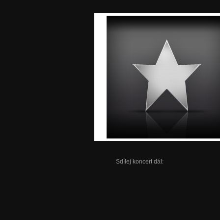
Sdílej koncert dál: