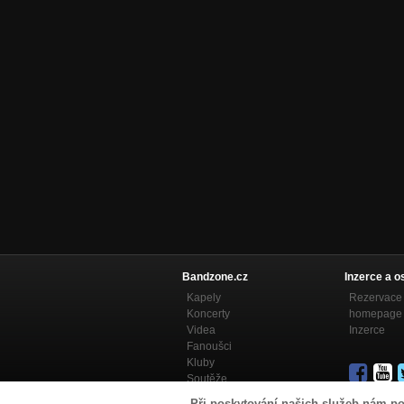
Bandzone.cz
Inzerce a o
Kapely
Rezervace 
Koncerty
homepage
Videa
Inzerce
Fanoušci
Kluby
Soutěže
Bandzone.cz blog
Při poskytování našich služeb nám po