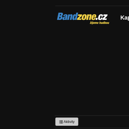
Bandzone.cz
Ka
žijeme hudbou
Aktivity