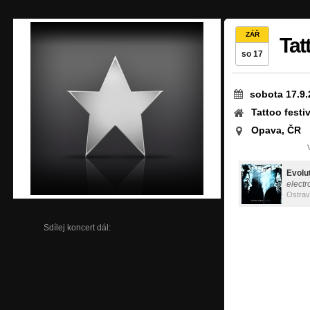
ZÁŘ
Tat
so 17
sobota 17.9.
Tattoo festiv
Opava, ČR
Evolu
electr
Ostra
Sdílej koncert dál: