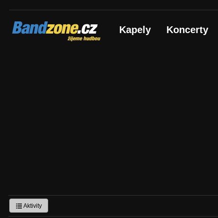
Bandzone.cz
Kapely
Koncerty
žijeme hudbou
Aktivity