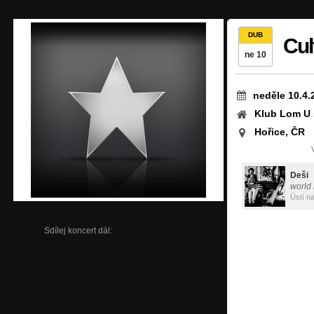
DUB
Cul
ne 10
neděle 10.4.
Klub Lom U 
Hořice, ČR
Deši
world
Ústí n
Sdílej koncert dál: