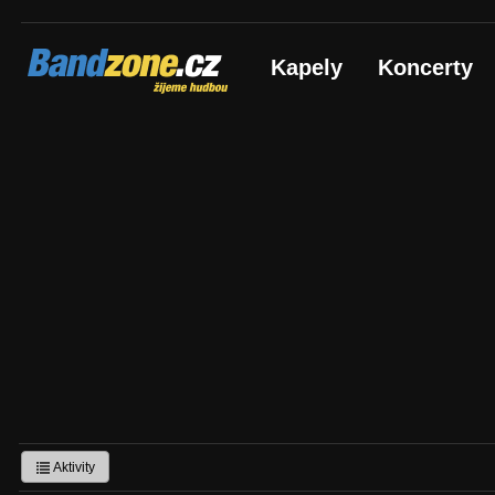
Bandzone.cz
Kapely
Koncerty
žijeme hudbou
Aktivity