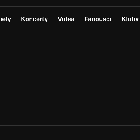
pely
Koncerty
Videa
Fanoušci
Kluby