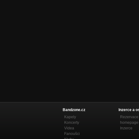
Bandzone.cz
Inzerce a o
Kapely
Rezervace 
Koncerty
homepage
Videa
Inzerce
Fanoušci