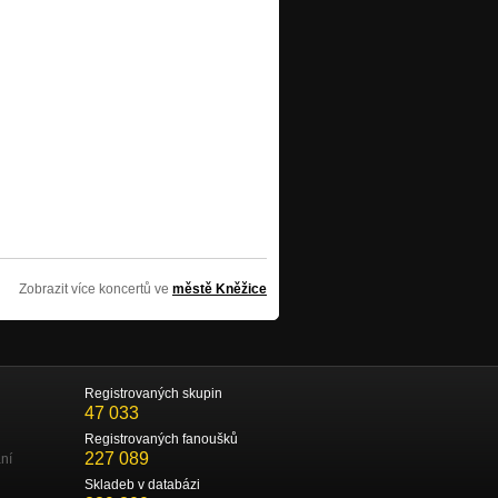
Zobrazit více koncertů ve
městě Kněžice
Registrovaných skupin
47 033
Registrovaných fanoušků
227 089
ní
Skladeb v databázi