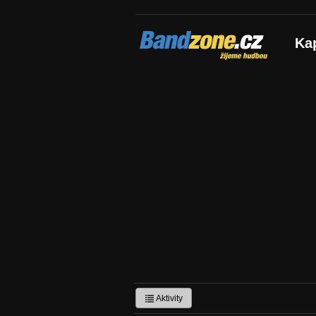
Bandzone.cz
Ka
žijeme hudbou
Aktivity