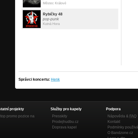
Městec Králové
Rybičky 48
pop-punk
Kutná Hora
Správci koncertu:
Henk
statní projekty
Služby pro kapely
Podpora
top promo pozice na
Presskity
Nápověda &
FAQ
Prodejhudbu.cz
Kontakt
Doprava kapel
Podmínky používá
O Bandzone.cz