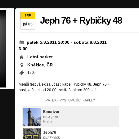
SRP
Jeph 76 + Rybičky 48
pá 05
pátek 5.8.2011 20:00
-
sobota 6.8.2011
3:00
Letní parket
Kněžice, ČR
120,-
Menší festiválek za učasti kapel Rybičky 48, Jeph 76 +
host, začatek od 20:00, zastřešení pro 200 lidí,
PÁTEK - VYSTUPUJÍCÍ KAPELY:
Emeriver
rock-pop
Praha
Jeph76
punk-rock