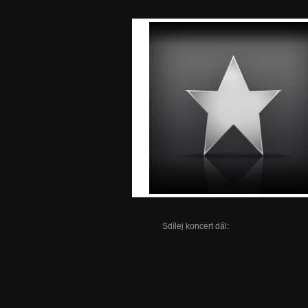
Sdílej koncert dál: