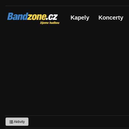
Bandzone.cz
Kapely
Koncerty
žijeme hudbou
Aktivity