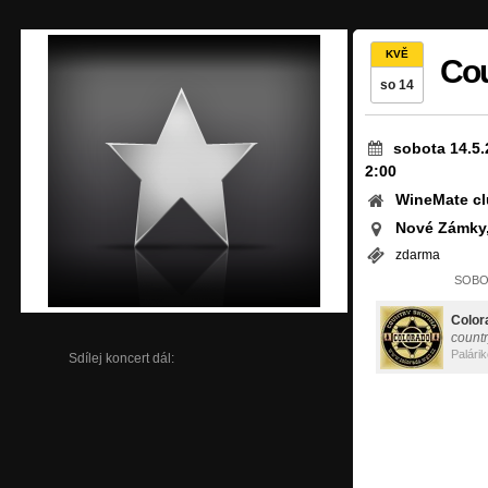
KVĚ
Cou
so 14
sobota 14.5.
2:00
WineMate c
Nové Zámky
zdarma
SOBOT
Color
countr
Palári
Sdílej koncert dál: