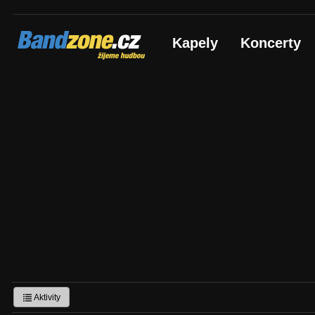
Bandzone.cz
Kapely
Koncerty
žijeme hudbou
Aktivity