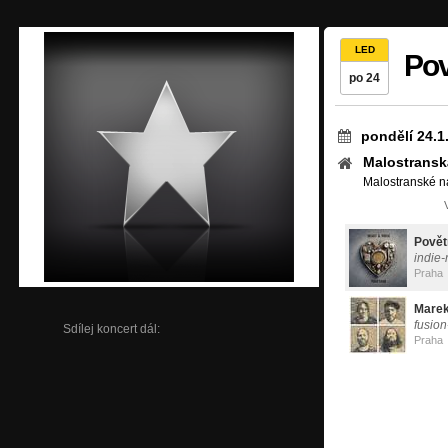
LED
Pov
po 24
pondělí 24.1
Malostransk
Malostranské n
Povět
indie-
Praha
Marek
fusion
Sdílej koncert dál:
Praha