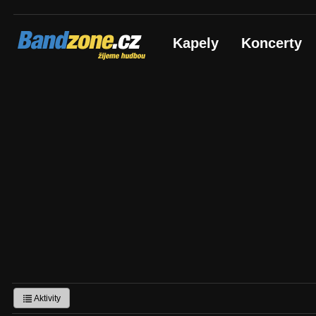
Bandzone.cz
Kapely
Koncerty
žijeme hudbou
Aktivity