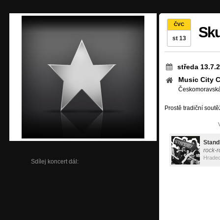
ČVC
Sku
st 13
středa 13.7.
Music City 
Českomoravská,
Prostě tradiční soutěž
Stand
rock-r
Hradec
Sdílej koncert dál: