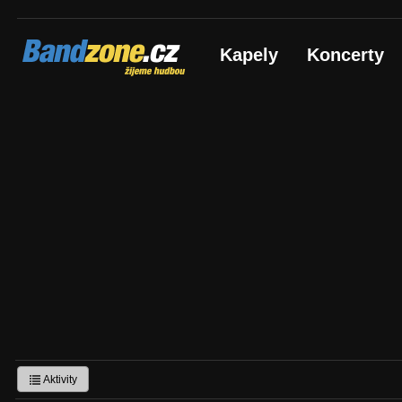
Bandzone.cz
Kapely
Koncerty
žijeme hudbou
Aktivity