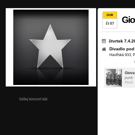
DUB
Gio
čt 07
čtvrtek 7.4.2
Divadlo pod
Havířská 933, P
Giova
punk
Plzeň
Sdílej koncert dál: