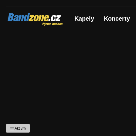
Bandzone.cz
Kapely
Koncerty
žijeme hudbou
Aktivity