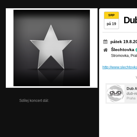
SRP
Dub
pá 19
pátek 19.8.2
Šlechtovka
Stromovka, Pra
http://www.slechtovk
Dub Ar
dub-r
Praha
Sdílej koncert dál: