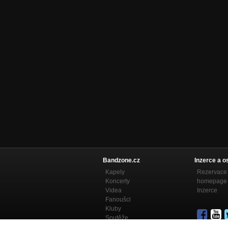
Bandzone.cz
Inzerce a o
Kapely
Rezervace 
Koncerty
homepage
Videa
Inzerce
Fanoušci
Kluby
Soutěže
Bandzone.cz blog