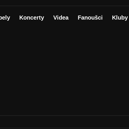
pely
Koncerty
Videa
Fanoušci
Kluby