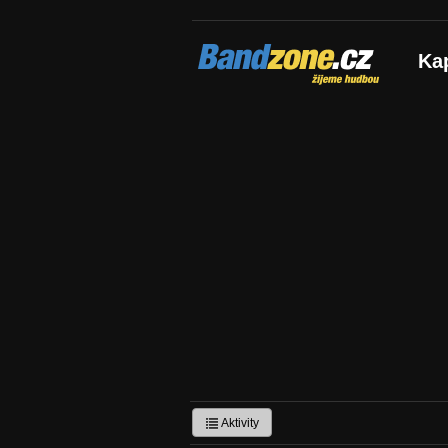
Bandzone.cz
Ka
žijeme hudbou
Aktivity