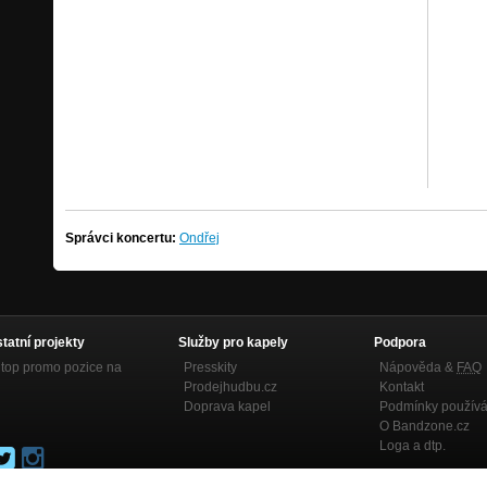
Správci koncertu:
Ondřej
statní projekty
Služby pro kapely
Podpora
top promo pozice na
Presskity
Nápověda &
FAQ
Prodejhudbu.cz
Kontakt
Doprava kapel
Podmínky používá
O Bandzone.cz
Loga a dtp.