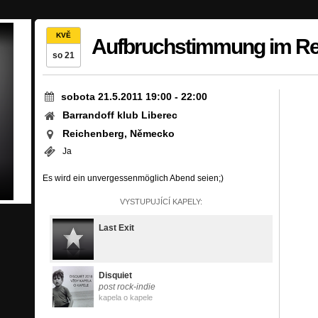
KVĚ
Aufbruchstimmung im Re
so 21
sobota 21.5.2011 19:00
-
22:00
Barrandoff klub Liberec
Reichenberg, Německo
Ja
Es wird ein unvergessenmöglich Abend seien;)
VYSTUPUJÍCÍ KAPELY:
Last Exit
Disquiet
post rock-indie
kapela o kapele