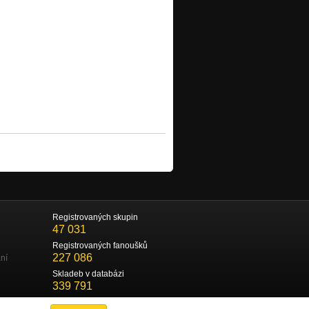
Registrovaných skupin
47 031
Registrovaných fanoušků
227 086
ní
Skladeb v databázi
339 791