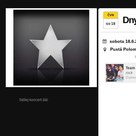
ČVN
Dn
so 18
sobota 18.6.
Pustá Polom
Team 
rock
Ostra
Sdílej koncert dál: