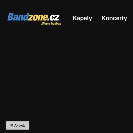
Bandzone.cz
Kapely
Koncerty
žijeme hudbou
Aktivity