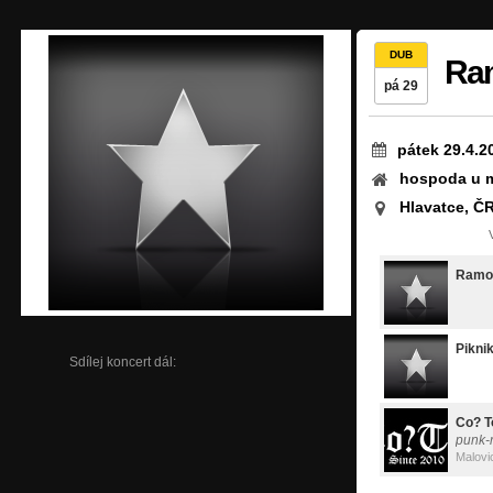
DUB
Ram
pá 29
pátek 29.4.2
hospoda u m
Hlavatce, Č
Ramon
Pikni
Sdílej koncert dál:
Co? T
punk-
Malovi