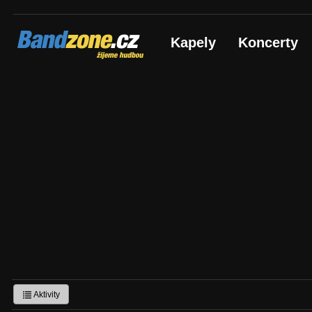
Bandzone.cz
Kapely
Koncerty
žijeme hudbou
Aktivity