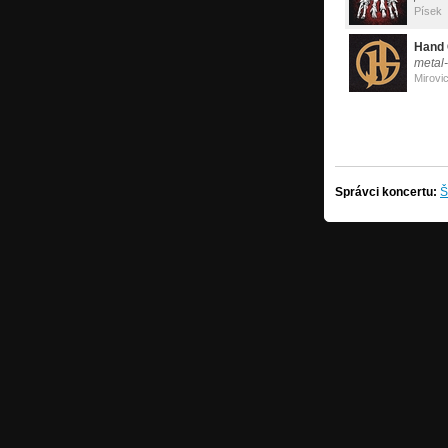
Písek
Hand
metal
Mirovi
Správci koncertu:
Š