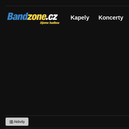
Bandzone.cz
Kapely
Koncerty
žijeme hudbou
Aktivity