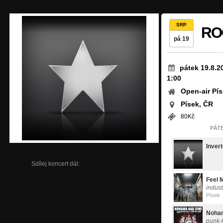
SRP
RO
pá 19
pátek 19.8.2
1:00
Open-air Pís
Písek, ČR
80Kč
PÁTE
Inver
Sdílej koncert dál:
Feel 
indust
Písek
Noham
punk-