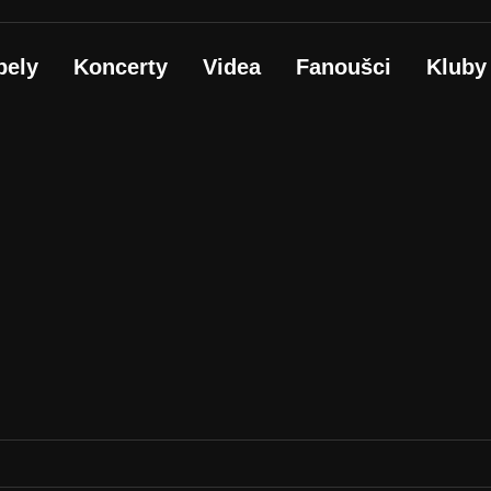
pely
Koncerty
Videa
Fanoušci
Kluby