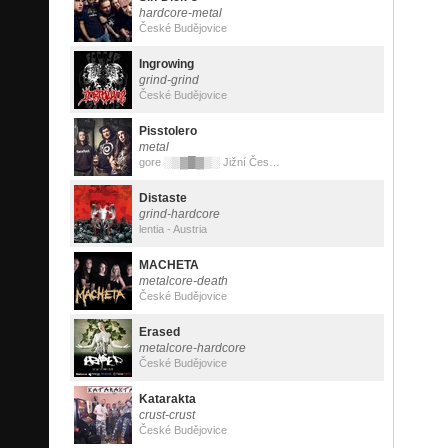
hardcore-metal
České Budějovice
Ingrowing
grind-grind
České Budějovice
Pisstolero
metal
gore ░▒▓█▓▒░ Jižní Československo
Distaste
grind-hardcore
lentia - Austria
MACHETA
metalcore-death
České Budějovice
Erased
metalcore-hardcore
České Budějovice
Katarakta
crust-crust
České Budějovice