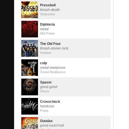
Pressboil
thrash-death
Strakonice
Diphteria
metal
666 Praha
The Old Four
thrash-stoner rock
Holubov
colp
metal-metalcore
České Budějovice
Spasm
grind-grind
Přerov
Crosscheck
hardcore
Praha
Gutalax
grind-rock'n'roll