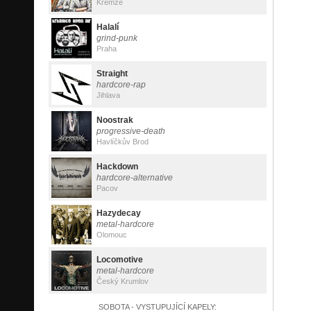
Křemže
Halalí
grind-punk
Praha
Straight
hardcore-rap
Jihlava
Noostrak
progressive-death
Havlíčkův Brod
Hackdown
hardcore-alternative
Pacov
Hazydecay
metal-hardcore
Olomouc
Locomotive
metal-hardcore
Český Krumlov
SOBOTA - VYSTUPUJÍCÍ KAPELY: