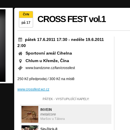
ČVN
CROSS FEST vol.1
pá 17
pátek 17.6.2011 17:30
-
neděle 19.6.2011
2:00
Sportovní areál Cihelna
Chlum u Křemže, Čína
www.bandzone.cz/fan/crossfest
250 Kč předprodej / 300 Kč na místě
www.crossfest.wz.cz
PÁTEK - VYSTUPUJÍCÍ KAPELY:
INVEIN
metalcore
Maršov u Tábora
Sin-Dick-8