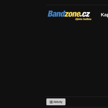
Bandzone.cz
Ka
žijeme hudbou
Aktivity