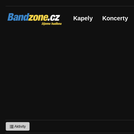
Bandzone.cz
Kapely
Koncerty
žijeme hudbou
Aktivity