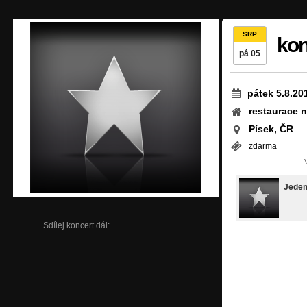
SRP
kon
pá 05
pátek 5.8.20
restaurace n
Písek, ČR
zdarma
Jede
Sdílej koncert dál: