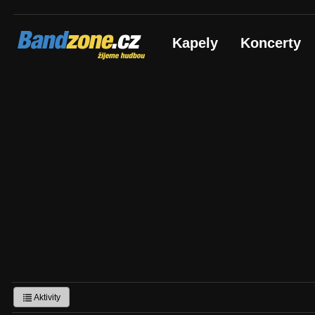
Bandzone.cz
Kapely
Koncerty
žijeme hudbou
Aktivity