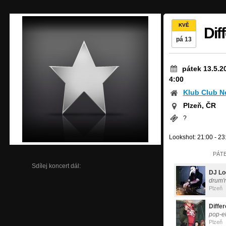
KVĚ
Dif
pá 13
pátek 13.5.2
4:00
Klub Club Ne
Plzeň, ČR
?
Lookshot: 21:00 - 23:
PÁTE
Sdílej koncert dál:
DJ Lo
drum'
Plzeň
Differ
pop-el
Plzeň