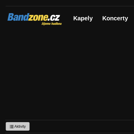
Bandzone.cz
Kapely
Koncerty
žijeme hudbou
Aktivity