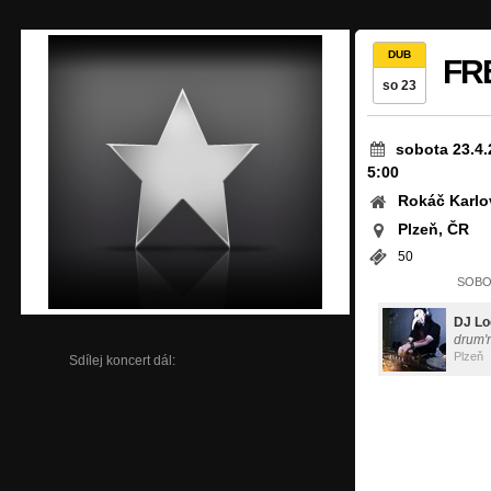
DUB
FR
so 23
sobota 23.4.
5:00
Rokáč Karlo
Plzeň, ČR
50
SOBOT
DJ Lo
drum'
Plzeň
Sdílej koncert dál: