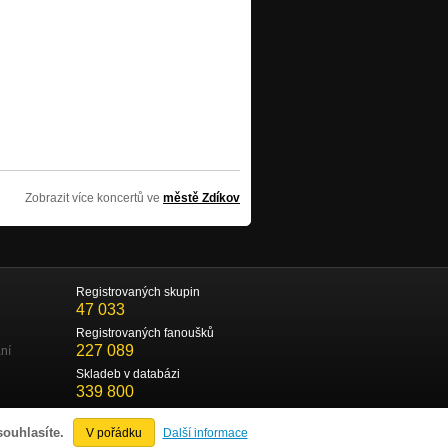
Zobrazit více koncertů ve
městě Zdíkov
Registrovaných skupin
47 033
Registrovaných fanoušků
227 089
ní
Skladeb v databázi
339 800
souhlasíte.
V pořádku
Další informace