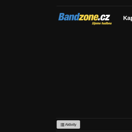
Bandzone.cz
Ka
žijeme hudbou
Aktivity