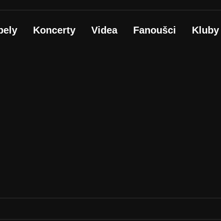
pely
Koncerty
Videa
Fanoušci
Kluby