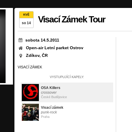
KVĚ
Visací Zámek Tour
so 14
sobota 14.5.2011
Open-air Letní parket Ostrov
Zdíkov, ČR
VISACÍ ZÁMEK
VYSTUPUJÍCÍ KAPELY:
OSA Killers
crossover
České Budějovice
Visací zámek
punk-rock
Praha