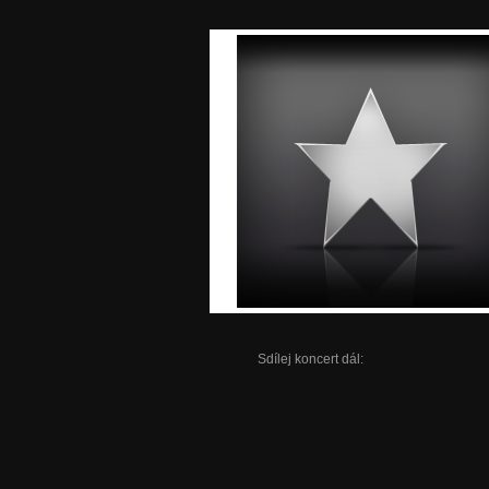
Sdílej koncert dál: