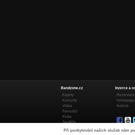
Bandzone.cz
Inzerce a o
Kapely
Rezervace 
Koncerty
homepage
Videa
Inzerce
Fanoušci
Kluby
Soutěže
Bandzone.cz blog
Při poskytování našich služeb nám po