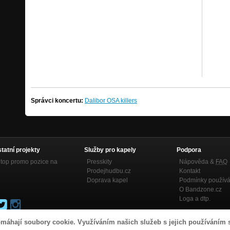
Správci koncertu:
Dalibor OSA killers
statní projekty
Služby pro kapely
Podpora
top promo pozice na
Presskity
Nápověda &
FAQ
Prodejhudbu.cz
Kontakt
Doprava kapel
Podmínky používá
O Bandzone.cz
Loga a dtp.
máhají soubory cookie. Využíváním našich služeb s jejich používáním 