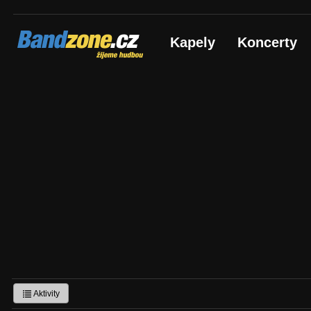
Bandzone.cz
Kapely
Koncerty
žijeme hudbou
Aktivity