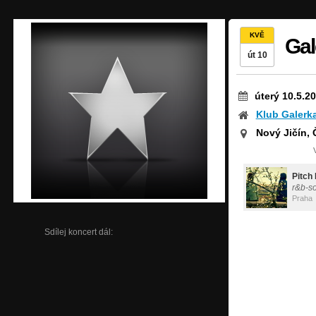
KVĚ
Gal
út 10
úterý 10.5.2
Klub Galerk
Nový Jičín,
Pitch
r&b-s
Praha
Sdílej koncert dál: