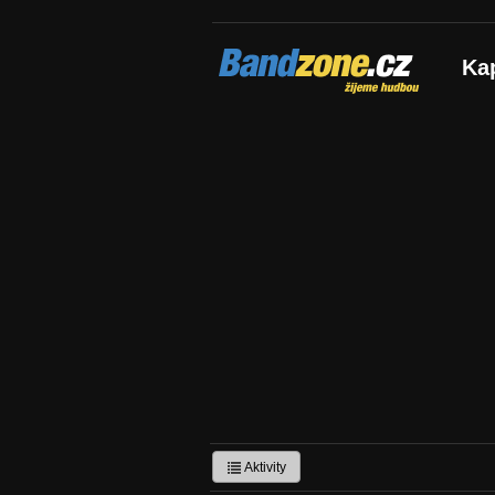
Bandzone.cz
Ka
žijeme hudbou
Aktivity