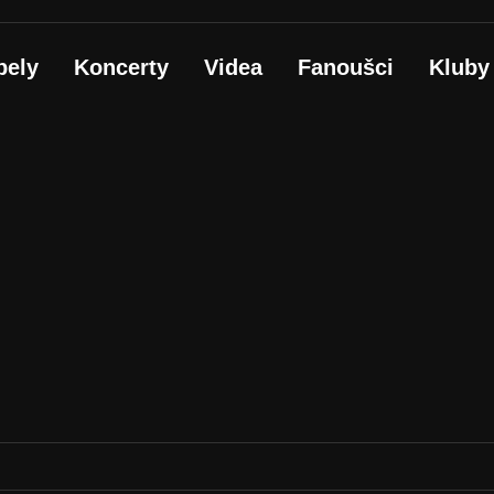
pely
Koncerty
Videa
Fanoušci
Kluby