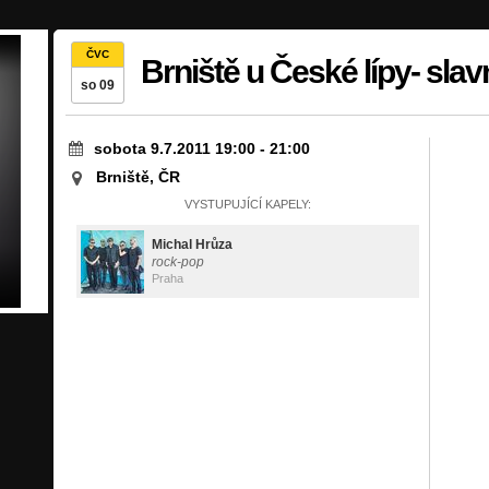
ČVC
Brniště u České lípy- slav
so 09
sobota 9.7.2011 19:00
-
21:00
Brniště, ČR
VYSTUPUJÍCÍ KAPELY:
Michal Hrůza
rock-pop
Praha