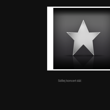
Sdílej koncert dál: