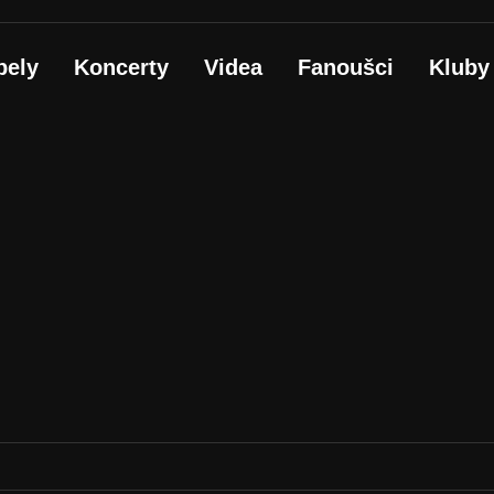
pely
Koncerty
Videa
Fanoušci
Kluby