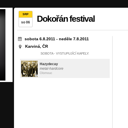
SRP
Dokořán festival
so 06
sobota 6.8.2011
-
neděle 7.8.2011
Karviná, ČR
SOBOTA - VYSTUPUJÍCÍ KAPELY:
Hazydecay
metal-hardcore
Olomouc