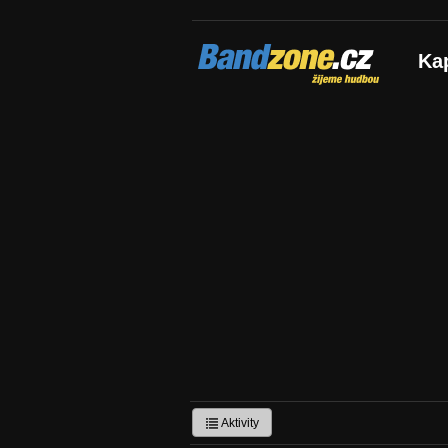
Bandzone.cz
Ka
žijeme hudbou
Aktivity