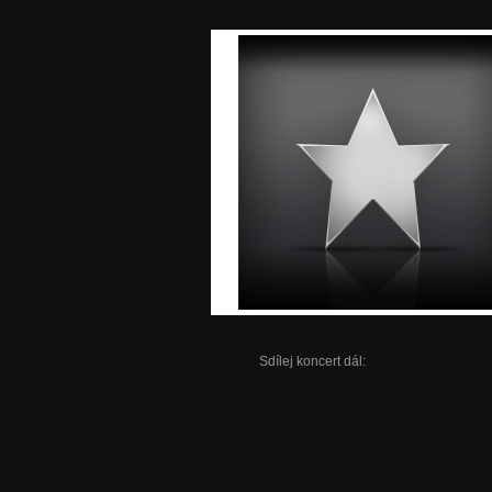
Sdílej koncert dál: