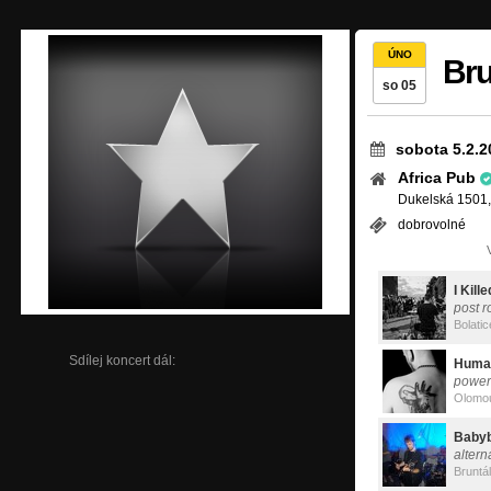
ÚNO
Bru
so 05
sobota 5.2.2
Africa Pub
Dukelská 1501,
dobrovolné
I Kil
post r
Bolatic
Sdílej koncert dál:
Huma
power
Olomo
Baby
altern
Bruntál