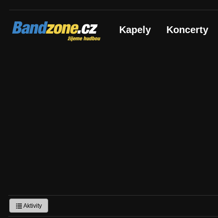
Bandzone.cz
Kapely
Koncerty
žijeme hudbou
Aktivity