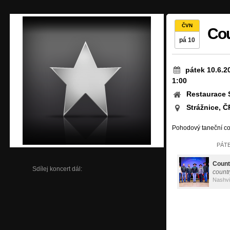
ČVN
Cou
pá 10
pátek 10.6.2
1:00
Restaurace 
Strážnice, Č
Pohodový taneční co
PÁTE
Count
Sdílej koncert dál:
countr
Nashvi