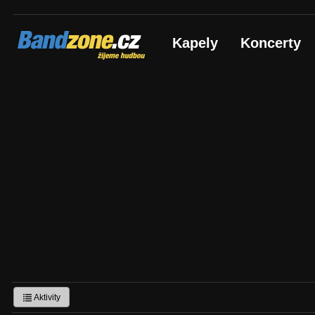
Bandzone.cz
Kapely
Koncerty
žijeme hudbou
Aktivity