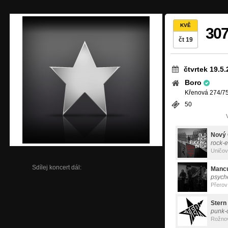
KVĚ
307
čt 19
čtvrtek 19.5
Boro
Křenová 274/75
50
Nový 
rock-
Uničov
Sdílej koncert dál:
Manc
psyche
Přerov
Stern
punk-
Rožno