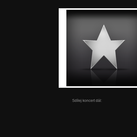
Sdílej koncert dál: