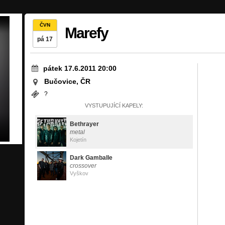
ČVN
Marefy
pá 17
pátek 17.6.2011 20:00
Bučovice, ČR
?
VYSTUPUJÍCÍ KAPELY:
Bethrayer
metal
Kojetín
Dark Gamballe
crossover
Vyškov