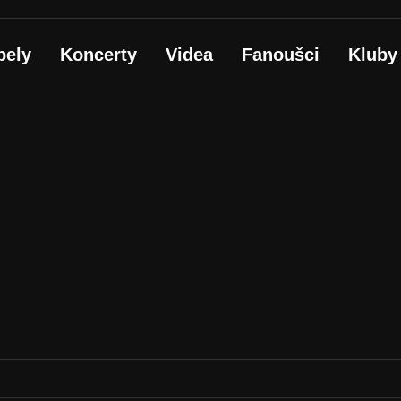
pely
Koncerty
Videa
Fanoušci
Kluby