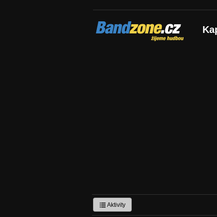
Bandzone.cz
Ka
žijeme hudbou
Aktivity