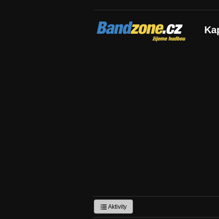
Bandzone.cz
Ka
žijeme hudbou
Aktivity