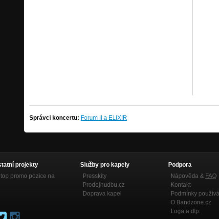
Správci koncertu:
Forum II a ELIXIR
statní projekty
Služby pro kapely
Podpora
top promo pozice na
Presskity
Nápověda &
FAQ
Prodejhudbu.cz
Kontakt
Doprava kapel
Podmínky používá
O Bandzone.cz
Loga a dtp.