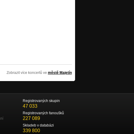
Zobrazit více koncertů ve
městě Majetín
Registrovaných skupin
47 033
Registrovaných fanoušků
227 089
ní
Skladeb v databázi
339 800