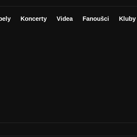
pely
Koncerty
Videa
Fanoušci
Kluby