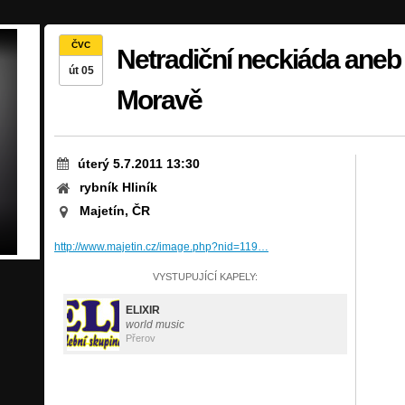
ČVC
Netradiční neckiáda aneb 
út 05
Moravě
úterý 5.7.2011 13:30
rybník Hliník
Majetín, ČR
http://www.majetin.cz/image.php?nid=119…
VYSTUPUJÍCÍ KAPELY:
ELIXIR
world music
Přerov