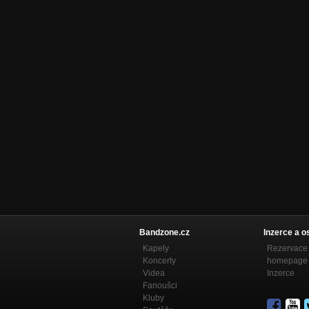
Bandzone.cz
Inzerce a o
Kapely
Rezervace 
Koncerty
homepage
Videa
Inzerce
Fanoušci
Kluby