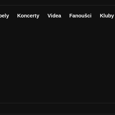
pely
Koncerty
Videa
Fanoušci
Kluby