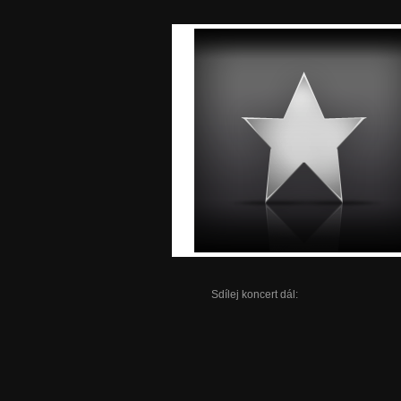
Sdílej koncert dál: