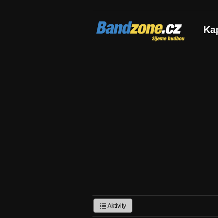
Bandzone.cz
Ka
žijeme hudbou
Aktivity