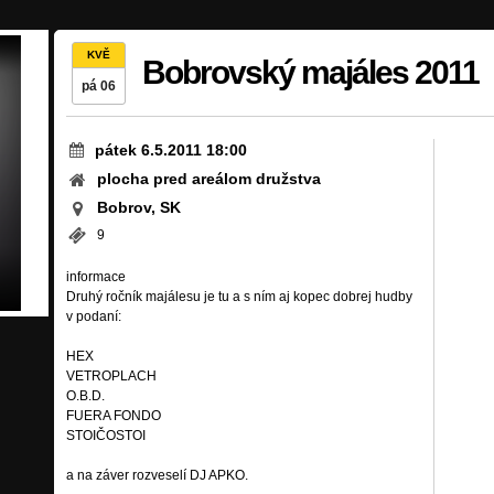
KVĚ
Bobrovský majáles 2011
pá 06
pátek 6.5.2011 18:00
plocha pred areálom družstva
Bobrov, SK
9
informace
Druhý ročník majálesu je tu a s ním aj kopec dobrej hudby
v podaní:
HEX
VETROPLACH
O.B.D.
FUERA FONDO
STOIČOSTOI
a na záver rozveselí DJ APKO.