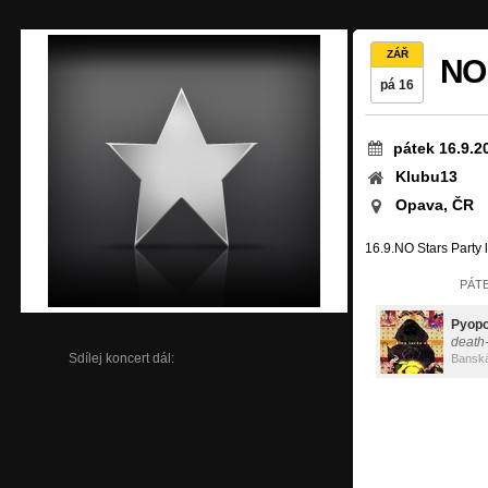
ZÁŘ
NO 
pá 16
pátek 16.9.2
Klubu13
Opava, ČR
16.9.NO Stars Party 
PÁTE
Pyop
death
Sdílej koncert dál:
Banská