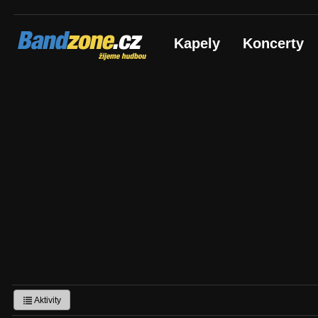
Bandzone.cz
Kapely
Koncerty
žijeme hudbou
Aktivity