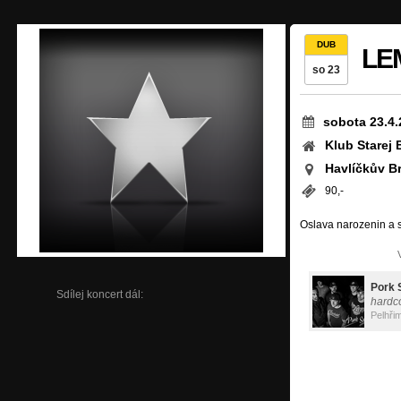
DUB
LEM
so 23
sobota 23.4.
Klub Starej 
Havlíčkův B
90,-
Oslava narozenin a s
Pork 
Sdílej koncert dál:
hardc
Pelhři