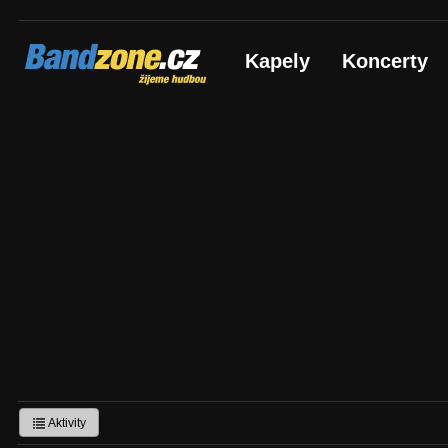
Bandzone.cz
Kapely
Koncerty
žijeme hudbou
Aktivity