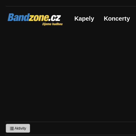
Bandzone.cz
Kapely
Koncerty
žijeme hudbou
Aktivity