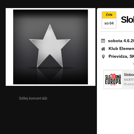
ČVN
Slo
so 04
sobota 4.6.2
Klub Elemen
Prievidza, S
Slobo
rock'n
Bratisl
Sdílej koncert dál: