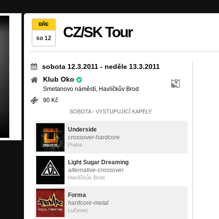
BŘE
CZ/SK Tour
so 12
sobota 12.3.2011
-
neděle 13.3.2011
Klub Oko
Smetanovo náměstí, Havlíčkův Brod
90 Kč
SOBOTA - VYSTUPUJÍCÍ KAPELY:
Underside
crossover-hardcore
Praha
Light Sugar Dreaming
alternative-crossover
Havlíčkův Brod
Forma
hardcore-metal
Lučenec