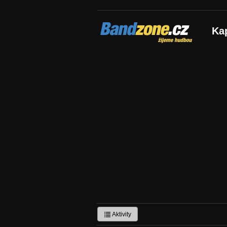
Bandzone.cz
Ka
žijeme hudbou
Aktivity