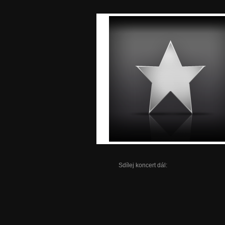
Sdílej koncert dál: