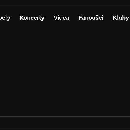
pely
Koncerty
Videa
Fanoušci
Kluby