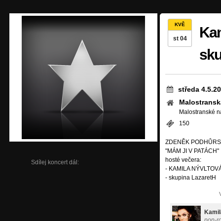
KVĚ
Kam
st 04
sku
středa 4.5.2
Malostransk
Malostranské n
150
ZDENĚK PODHŮRS
"MÁM JI V PATÁCH"
hosté večera:
Sdílej koncert dál:
- KAMILA NÝVLTOV
- skupina LazaretH
Kamil
pop-r