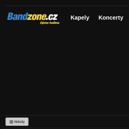
Bandzone.cz
Kapely
Koncerty
žijeme hudbou
Aktivity