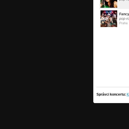
Fancy
pop-r
Praha
Správci koncertu:
K