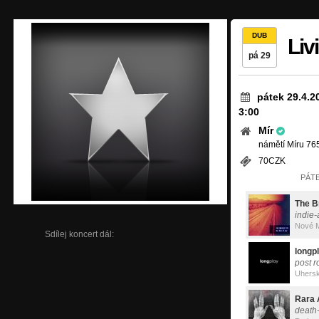
DUB
Liv
pá 29
pátek 29.4.2
3:00
Mír
námětí Míru 76
70CZK
PÁTE
The B
indie-
Nové 
Sdílej koncert dál:
longp
post r
Uhersk
Rara 
death