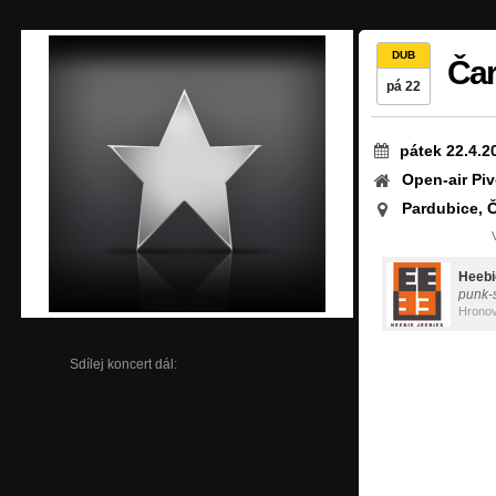
DUB
Čar
pá 22
pátek 22.4.2
Open-air Pi
Pardubice, 
Heebi
punk-
Hrono
Sdílej koncert dál: