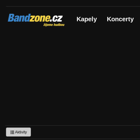
Bandzone.cz
Kapely
Koncerty
žijeme hudbou
Aktivity