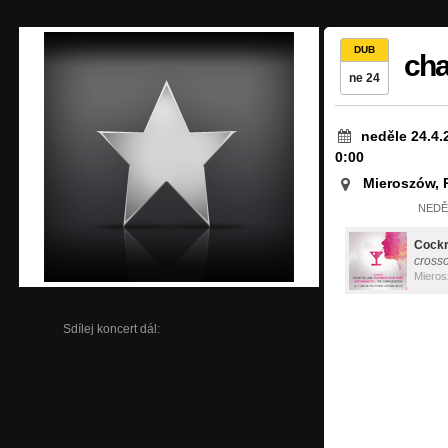
DUB
cha
ne 24
neděle 24.4.
0:00
Mieroszów, 
NEDĚL
Cock
cross
Miero
Sdílej koncert dál: