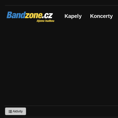
Bandzone.cz
Kapely
Koncerty
žijeme hudbou
Aktivity