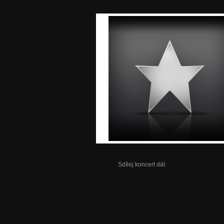
Sdílej koncert dál: