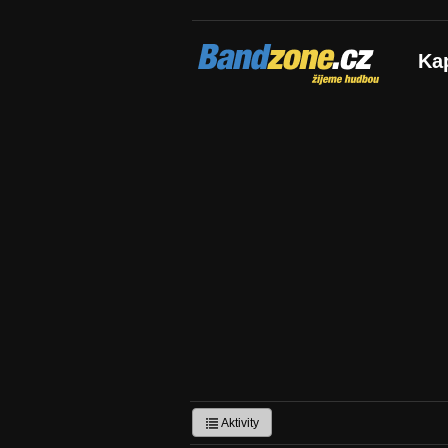
Bandzone.cz
Ka
žijeme hudbou
Aktivity