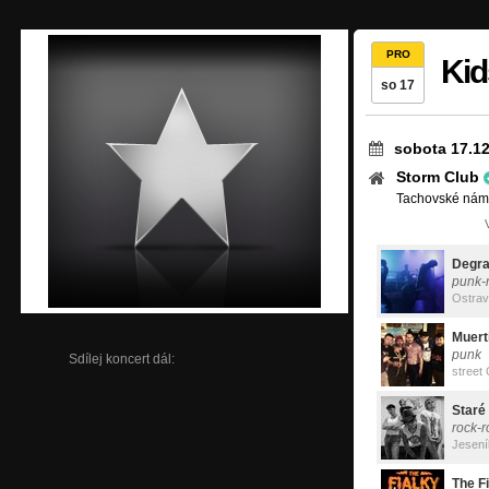
PRO
Kid
so 17
sobota 17.12
Storm Club
Tachovské námě
Degr
punk-r
Ostra
Muert
punk
Sdílej koncert dál:
street
Staré
rock-r
Jesen
The F