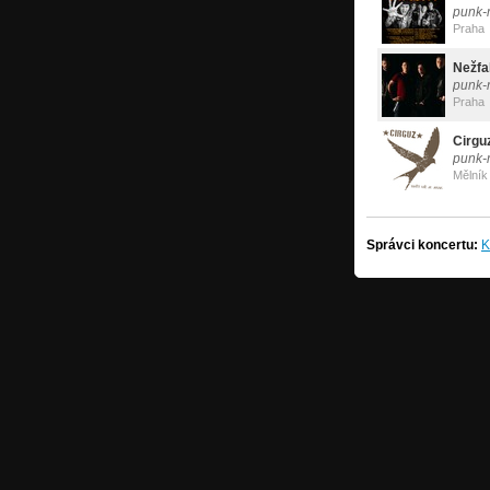
punk-
Praha
Nežfa
punk-r
Praha
Cirgu
punk-
Mělník
Správci koncertu:
K