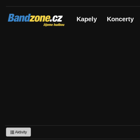
Bandzone.cz
Kapely
Koncerty
žijeme hudbou
Aktivity