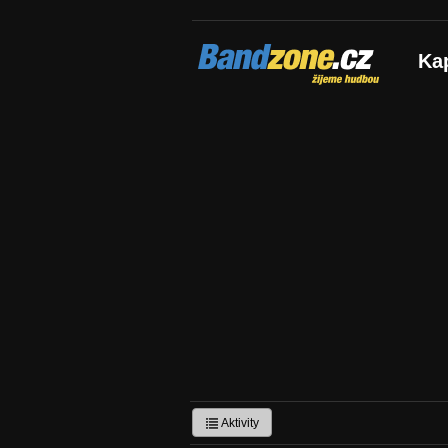
Bandzone.cz
Ka
žijeme hudbou
Aktivity