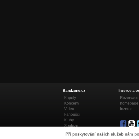
Bandzone.cz
Inzerce a o
Kapely
Rezervace 
Koncerty
homepage
Videa
Inzerce
Fanoušci
Kluby
Soutěže
Bandzone.cz blog
Při poskytování našich služeb nám po