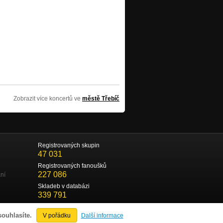
Zobrazit více koncertů ve
městě Třebíč
Registrovaných skupin
47 031
Registrovaných fanoušků
227 086
ní
Skladeb v databázi
339 791
souhlasíte.
V pořádku
Další informace