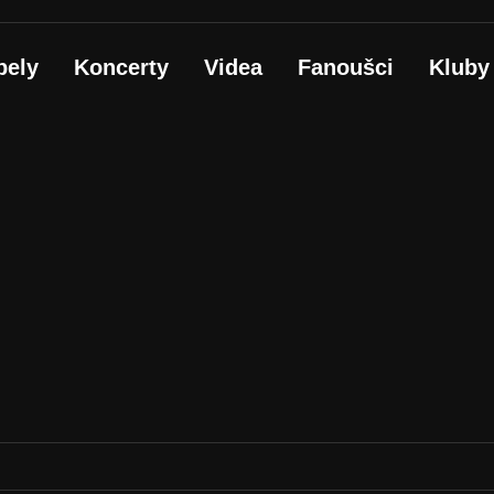
pely
Koncerty
Videa
Fanoušci
Kluby