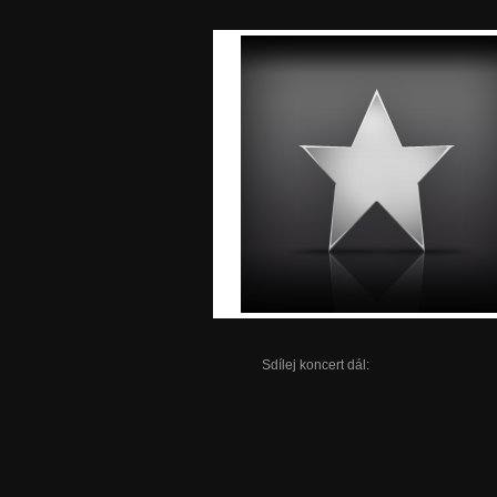
Sdílej koncert dál: