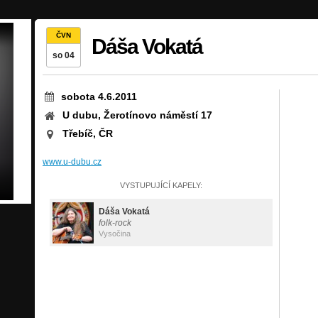
ČVN
Dáša Vokatá
so 04
sobota 4.6.2011
U dubu, Žerotínovo náměstí 17
Třebíč, ČR
www.u-dubu.cz
VYSTUPUJÍCÍ KAPELY:
Dáša Vokatá
folk-rock
Vysočina