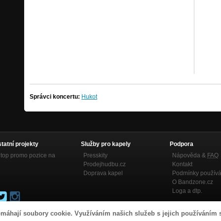
Správci koncertu:
Hukot
statní projekty
Služby pro kapely
Podpora
top promo pozice na
Presskity
Nápověda &
FAQ
Prodejhudbu.cz
Kontakt
Doprava kapel
Podmínky používá
O Bandzone.cz
Loga a dtp.
máhají soubory cookie. Využíváním našich služeb s jejich používáním 