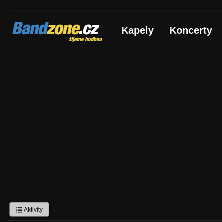
Bandzone.cz
Kapely
Koncerty
žijeme hudbou
Aktivity