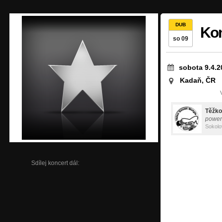
DUB
Kon
so 09
sobota 9.4.2
Kadaň, ČR
Těžko
power
Sokolo
Sdílej koncert dál: