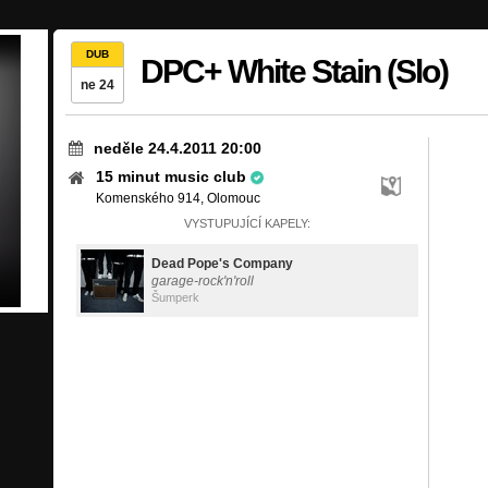
DUB
DPC+ White Stain (Slo)
ne 24
neděle 24.4.2011 20:00
15 minut music club
Komenského 914, Olomouc
VYSTUPUJÍCÍ KAPELY:
Dead Pope's Company
garage-rock'n'roll
Šumperk