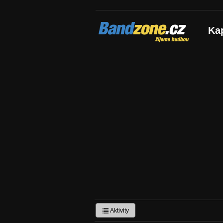
Bandzone.cz
Ka
žijeme hudbou
Aktivity