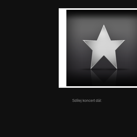
Sdílej koncert dál: