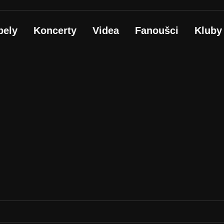
pely
Koncerty
Videa
Fanoušci
Kluby