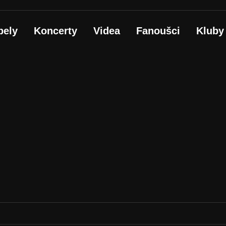
pely
Koncerty
Videa
Fanoušci
Kluby