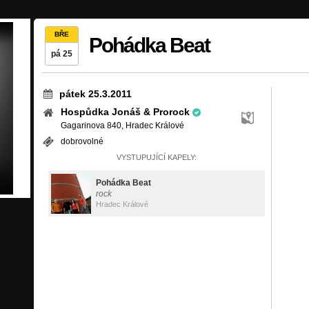
BŘE
Pohádka Beat
pá 25
pátek 25.3.2011
Hospůdka Jonáš & Prorock
Gagarinova 840, Hradec Králové
dobrovolné
VYSTUPUJÍCÍ KAPELY:
Pohádka Beat
rock
Hradec Králové