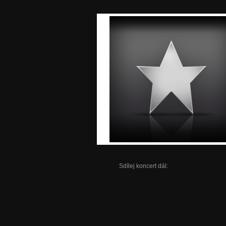
Sdílej koncert dál: