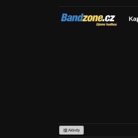
Bandzone.cz
Ka
žijeme hudbou
Aktivity