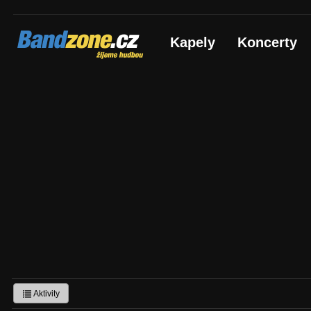
Bandzone.cz
Kapely
Koncerty
žijeme hudbou
Aktivity