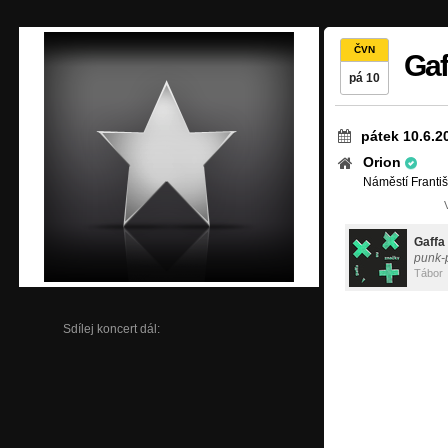
ČVN
Gaf
pá 10
pátek 10.6.2
Orion
Náměstí Františ
Gaffa
punk-
Tábor
Sdílej koncert dál: