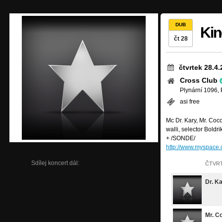
DUB
Kin
čt 28
čtvrtek 28.4
Cross Club
Plynární 1096, 
asi free
Mc Dr. Kary, Mr. Co
walli, selector Boldri
+ /SONDE/
http://www.myspace.
Sdílej koncert dál:
ČTVRT
Dr. K
Mr. C