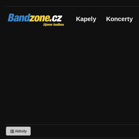
Bandzone.cz
Kapely
Koncerty
žijeme hudbou
Aktivity