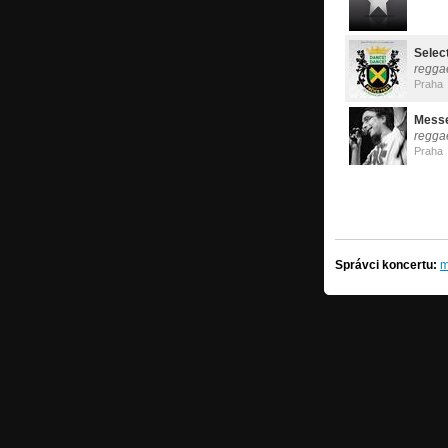
Selec
regga
Praha
Mess
regga
Praha
Správci koncertu:
m